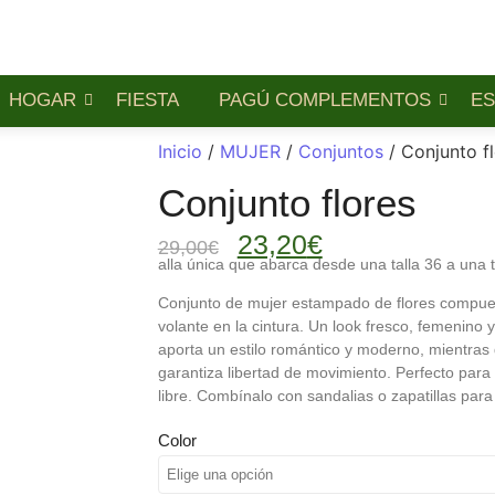
HOGAR
FIESTA
PAGÚ COMPLEMENTOS
ES
Inicio
/
MUJER
/
Conjuntos
/ Conjunto f
Conjunto flores
23,20
€
29,00
€
alla única que abarca desde una talla 36 a una t
Conjunto de mujer estampado de flores compuest
volante en la cintura. Un look fresco, femenino 
aporta un estilo romántico y moderno, mientras qu
garantiza libertad de movimiento. Perfecto para
libre. Combínalo con sandalias o zapatillas para u
Color