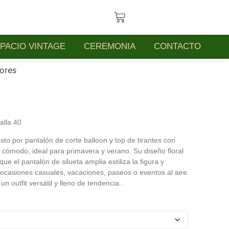
PACIO VINTAGE
CEREMONIA
CONTACTO
lores
alla 40
o por pantalón de corte balloon y top de tirantes con
y cómodo, ideal para primavera y verano. Su diseño floral
e el pantalón de silueta amplia estiliza la figura y
 ocasiones casuales, vacaciones, paseos o eventos al aire
n outfit versátil y lleno de tendencia..