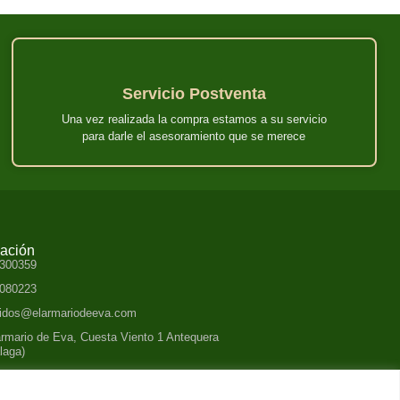
Servicio Postventa
Una vez realizada la compra estamos a su servicio
para darle el asesoramiento que se merece
mación
300359
080223
idos@elarmariodeeva.com
armario de Eva, Cuesta Viento 1 Antequera
laga)
ario atención: L-V, 10-20 h.