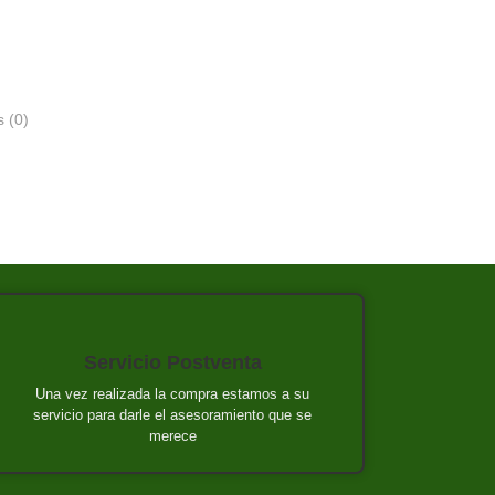
 (0)
Servicio Postventa
Una vez realizada la compra estamos a su
servicio para darle el asesoramiento que se
merece