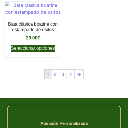
Bata clásica boatine con
estampado de ositos
29,00
€
Seleccionar opciones
1
2
3
4
→
Atención Personalizada