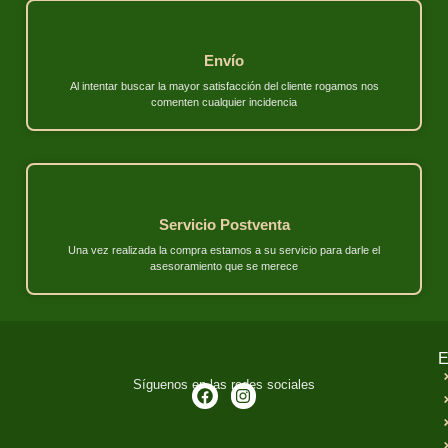
Envío
Al intentar buscar la mayor satisfacción del cliente rogamos nos
comenten cualquier incidencia
Servicio Postventa
Una vez realizada la compra estamos a su servicio para darle el
asesoramiento que se merece
E
Síguenos en las redes sociales