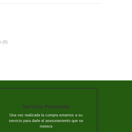
 (0)
Servicio Postventa
Una vez realizada la compra estamos a su
servicio para darle el asesoramiento que se
merece