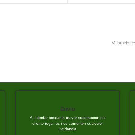
Valoraciones
Envío
Al intentar buscar la mayor satisfacción del
cliente rogamos nos comenten cualquier
incidencia